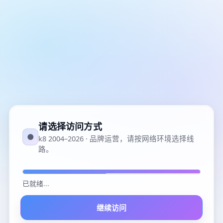
请选择访问方式
●
k8 2004–2026 · 品牌运营，请按网络环境选择线
路。
已就绪
...
继续访问